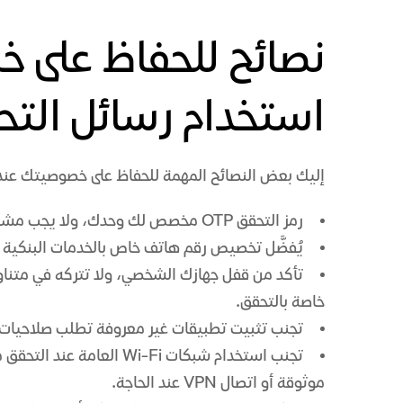
نصائح للحفاظ على 
استخدام رسائل التح
إليك بعض النصائح المهمة للحفاظ على خصوصيتك عند 
رمز التحقق OTP مخصص لك وحدك، ولا يجب مشاركته مع أي شخص، حتى لو بدا أنه شخص موثوق.
يُفضَّل تخصيص رقم هاتف خاص بالخدمات البنكية و
تأكد من قفل جهازك الشخصي، ولا تتركه في متناو
خاصة بالتحقق.
تجنب تثبيت تطبيقات غير معروفة تطلب صلاحيات 
موثوقة أو اتصال VPN عند الحاجة.