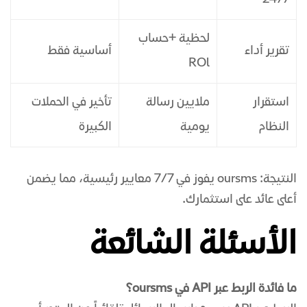
24/7
لحظية +حساب
تقرير أداء
أساسية فقط
ROl
استقرار
ملايين رسالة
تأخير في الحملات
النظام
يومية
الكبيرة
النتيجة: oursms يفوز في 7/7 معايير رئيسية، مما يضمن
أعلى عائد على استثمارك.
الأسئلة الشائعة
ما فائدة الربط عبر API في oursms؟