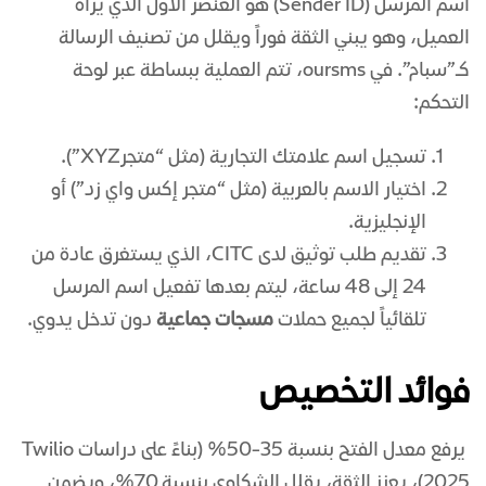
اسم المرسل (Sender ID) هو العنصر الأول الذي يراه
العميل، وهو يبني الثقة فوراً ويقلل من تصنيف الرسالة
كـ”سبام”. في oursms، تتم العملية ببساطة عبر لوحة
التحكم:
تسجيل اسم علامتك التجارية (مثل “متجرXYZ”).
اختيار الاسم بالعربية (مثل “متجر إكس واي زد”) أو
الإنجليزية.
تقديم طلب توثيق لدى CITC، الذي يستغرق عادة من
24 إلى 48 ساعة، ليتم بعدها تفعيل اسم المرسل
تلقائياً لجميع حملات
مسجات جماعية
دون تدخل يدوي.
فوائد التخصيص
يرفع معدل الفتح بنسبة 35-50% (بناءً على دراسات Twilio
2025)، يعزز الثقة، يقلل الشكاوى بنسبة 70%، ويضمن