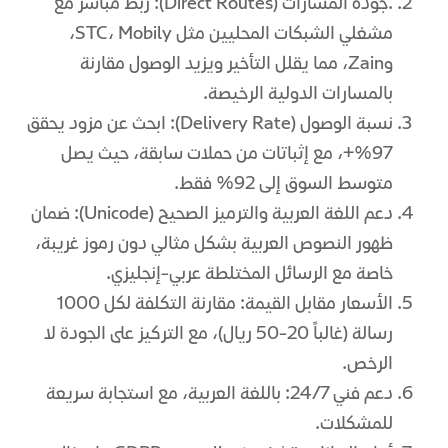
.جودة المسارات (Direct Routes): ربط مباشر مع
مشغلي الشبكات المحليين مثل STC، Mobily،
وZain، مما يقلل التأخير ويزيد الوصول مقارنة
بالمسارات الدولية الرخيصة.
نسبة الوصول (Delivery Rate): ابحث عن مزود يحقق
97%+، مع إثباتات من حملات سابقة، حيث يصل
متوسط السوق إلى 92% فقط.
دعم اللغة العربية والترميز الصحيح (Unicode): ضمان
ظهور النصوص العربية بشكل مثالي دون رموز غريبة،
خاصة مع الرسائل المختلطة عربي-إنجليزي.
الأسعار مقابل القيمة: مقارنة التكلفة لكل 1000
رسالة (غالباً 20-50 ريال)، مع التركيز على الجودة لا
الرخص.
دعم فني 24/7: باللغة العربية، مع استجابة سريعة
للمشكلات.