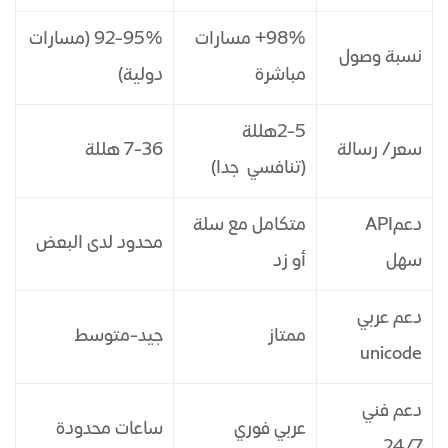
98%+ مسارات
92-95% (مسارات
نسبة وصول
مباشرة
دولية)
2-5هللة
سعر/ رسالة
7-36 هللة
(تنافسي جدا)
دعمAPI
متكامل مع سلة
محدود لدى البعض
سهل
أو زد
دعم عربي
ممتاز
جيد-متوسط
unicode
دعم فني
عربي فوري
ساعات محدودة