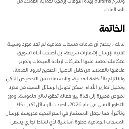
وتلتزم oursms بهذه الأوقات برمجياً لحماية العملاء من
المخالفات.
الخاتمة
لذلك ، يتضح أن خدمات مسجات جماعية لم تعد مجرد وسيلة
تقنية لإرسال إشعارات سريعة، بل أصبحت أداة تسويق
متكاملة تعتمد عليها الشركات لزيادة المبيعات وتعزيز
علاقتها بالعملاء. من خلال الاختيار الصحيح لمزود الخدمة،
والالتزام بالأنظمة المحلية، والاستفادة من التخصيص الذكي
وتحليل تقارير الأداء، يمكن تحويل الرسائل النصية من مجرد
نصوص قصيرة إلى قناة بيع فعالة تحقق نتائج ملموسة. ومع
التطور التقني في عام 2026، أصبحت الرسائل أكثر ذكاءً
وتأثيراً، مما يجعل الاستثمار في استراتيجية مدروسة لإرسال
المسجات الجماعية خطوة أساسية لأي نشاط تجاري يسعى