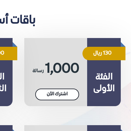
باقات أسع
130 ريال
500 
1,000
رسالة
الفئة
ال
الأولى
الث
اشترك الآن