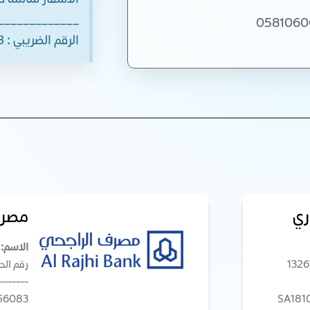
الاسعار شاملة ض
_____________
الرقم الضريبي : 310933804300003
ري
مصرف
الاسم: 
رقم الحساب: 083
-------
56083
SA181