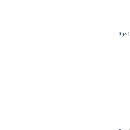
يقية أو رسائل OTP. نحن نقدم حلولاً مرنة