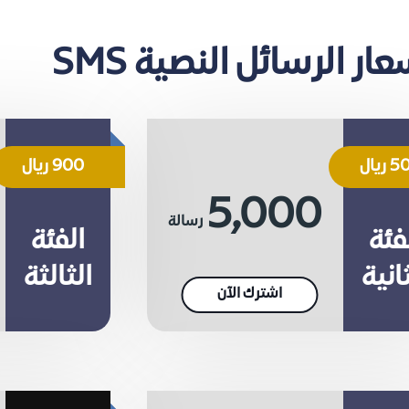
ار الرسائل النصية SMS
ريال
900 ريال
5,000
رسالة
فئة
الفئة
انية
الثالثة
اشترك الآن