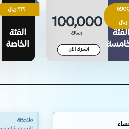
690
؟؟؟ ريال
100,000
ريال
لفئة
الفئة
رسالة
خامسة
الخاصة
اشترك الآن
ملاحظة
ساء