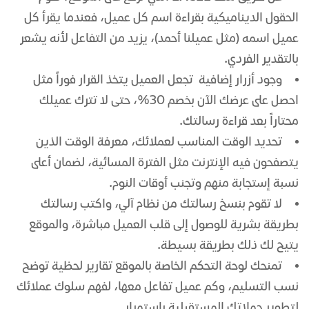
الحقول الديناميكية بقراءة اسم كل عميل، فعندما يقرأ كل
عميل اسمه (مثل عميلنا أحمد)، يزيد من التفاعل لأنه يشعر
بالتقدير الفردي.
وجود أزرار إضافية تجعل العميل يتخذ القرار فوراً مثل
احصل على عرضك الآن بخصم 30%، حتى لا تترك عميلك
محتاراً بعد قراءة رسالتك.
تحديد الوقت المناسب لعملائك، معرفة الوقت الذين
يتصفحون فيه الإنترنت مثل الفترة المسائية، لضمان أعلى
نسبة إستجابة منهم وتجنب أوقات النوم.
لا تقوم بنسخ رسالتك من نظام آلي، واكتب رسالتك
بطريقة بشرية للوصول إلى قلب العميل مباشرة، والموقع
يتيح لك ذلك بطريقة بسيطة.
تمنحك لوحة التحكم الخاصة بالموقع تقارير لحظية توضح
نسب التسليم، وكم عميل تفاعل معها، لفهم سلوك عملائك
لتطوير حملاتك المستقبلية باستمرار.