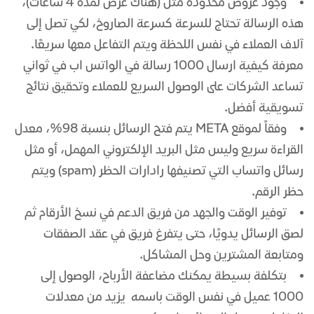
وجود عروض محدودة مثل (هناك عرض لمدة 4 ساعات)،
هذه الرسالة تحتاج للسرعة كسرعة الصاروخ، لكي تصل إلى
آلاف العملاء في نفس اللحظة ويتم التفاعل معها سريعًا.
معرفة كيفية ارسال 1000 رسالة في الواتس اب في ثواني
تساعد الشركات على الوصول السريع للعملاء وتحقيق نتائج
تسويقية أفضل.
وفقاً لموقع META يتم فتح الرسائل بنسبة 98%، معدل
القراءة سريع وليس مثل البريد الإلكتروني المهمل، أو مثل
رسائل واتساب التي تصنيفها رادارات الحظر (spam) ويتم
حظر الرقم.
توفير الوقت والجهد من فريق الدعم في نسخ الأرقام ثم
لصق الرسائل يدويًا، حتى يتفرغ فريق في عقد الصفقات
ومتابعة المشترين وحل المشاكل.
بتكلفة بسيطة يمكنك مضاعفة الأرباح، الوصول إلى
1000 عميل في نفس الوقت باسمه يزيد من معدلات